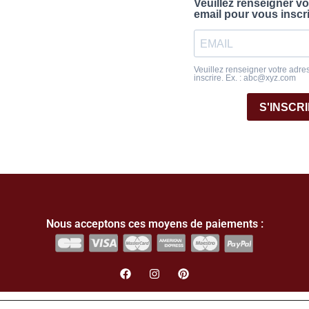
Veuillez renseigner v
email pour vous inscr
Veuillez renseigner votre adre
inscrire. Ex. : abc@xyz.com
S'INSCR
Nous acceptons ces moyens de paiements :
English
(
Anglais
)
Français