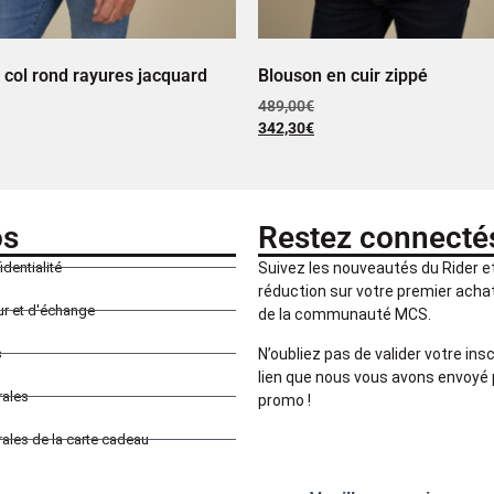
n col rond rayures jacquard
Blouson en cuir zippé
489,00
€
342,30
€
os
Restez connecté
identialité
Suivez les nouveautés du Rider 
réduction sur votre premier achat 
our et d'échange
de la communauté MCS.
N’oubliez pas de valider votre insc
s
lien que nous vous avons envoyé 
rales
promo !
ales de la carte cadeau