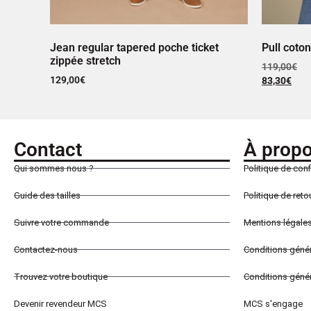
Jean regular tapered poche ticket
Pull coto
zippée stretch
119,00
€
129,00
€
83,30
€
Contact
À prop
Qui sommes nous ?
Politique de conf
Guide des tailles
Politique de ret
Suivre votre commande
Mentions légale
Contactez-nous
Conditions géné
Trouvez votre boutique
Conditions génér
Devenir revendeur MCS
MCS s'engage