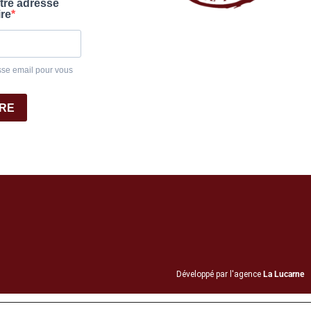
otre adresse
ire
sse email pour vous
IRE
Développé par l'agence
La Lucarne