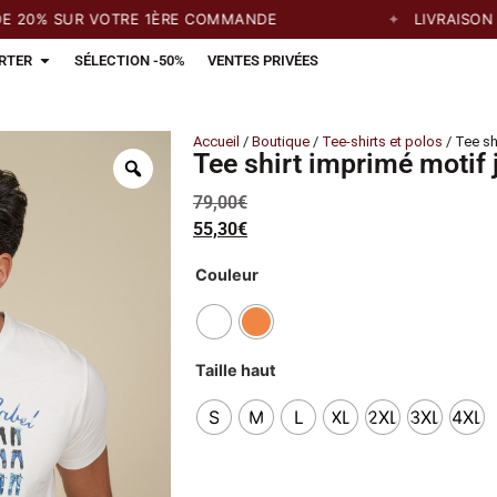
% SUR VOTRE 1ÈRE COMMANDE
LIVRAISON GRAT
RTER
SÉLECTION -50%
VENTES PRIVÉES
Accueil
/
Boutique
/
Tee-shirts et polos
/ Tee sh
Tee shirt imprimé motif 
79,00
€
55,30
€
Couleur
Taille haut
S
M
L
XL
2XL
3XL
4XL