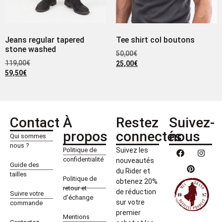
Jeans regular tapered
Tee shirt col boutons
stone washed
50,00
€
119,00
€
25,00
€
59,50
€
Contact
À
Restez
Suivez-
propos
connectés
nous
Qui sommes
nous ?
Politique de
Suivez les
confidentialité
nouveautés
Guide des
du Rider et
tailles
Politique de
obtenez 20%
retour et
de réduction
Suivre votre
d'échange
sur votre
commande
premier
Mentions