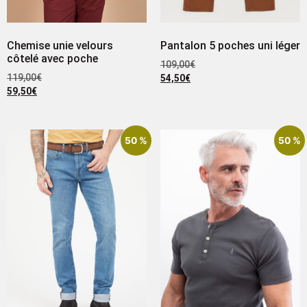
Chemise unie velours
Pantalon 5 poches uni léger
côtelé avec poche
109,00
€
119,00
€
54,50
€
59,50
€
50 %
50 %