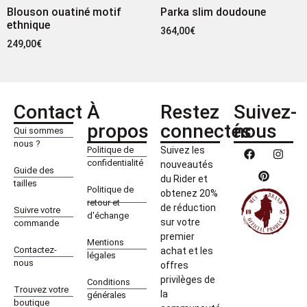
Blouson ouatiné motif
Parka slim doudoune
ethnique
364,00
€
249,00
€
Contact
À
Restez
Suivez-
propos
connectés
nous
Qui sommes
nous ?
Politique de
Suivez les
confidentialité
nouveautés
Guide des
du Rider et
tailles
Politique de
obtenez 20%
retour et
de réduction
Suivre votre
d'échange
sur votre
commande
premier
Mentions
Contactez-
achat et les
légales
nous
offres
privilèges de
Conditions
Trouvez votre
la
générales
boutique