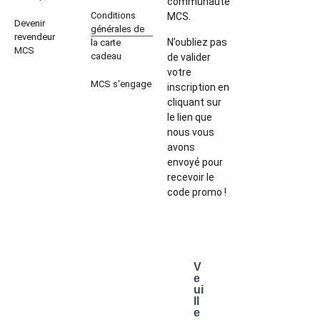
communauté
Conditions
MCS.
Devenir
générales de
revendeur
N’oubliez pas
la carte
MCS
cadeau
de valider
votre
MCS s'engage
inscription en
cliquant sur
le lien que
nous vous
avons
envoyé pour
recevoir le
code promo !
V
e
ui
ll
e