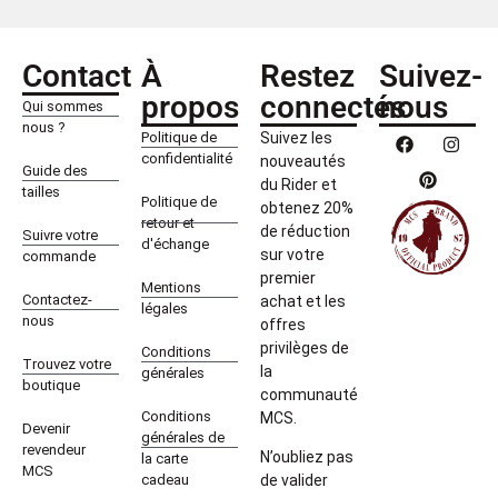
Contact
À
Restez
Suivez-
propos
connectés
nous
Qui sommes
nous ?
Politique de
Suivez les
confidentialité
nouveautés
Guide des
du Rider et
tailles
Politique de
obtenez 20%
retour et
de réduction
Suivre votre
d'échange
sur votre
commande
premier
Mentions
Contactez-
achat et les
légales
nous
offres
privilèges de
Conditions
Trouvez votre
la
générales
boutique
communauté
Conditions
MCS.
Devenir
générales de
revendeur
N’oubliez pas
la carte
MCS
cadeau
de valider