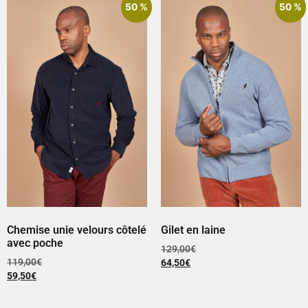
50 %
50 %
Chemise unie velours côtelé
Gilet en laine
avec poche
129,00
€
119,00
€
64,50
€
59,50
€