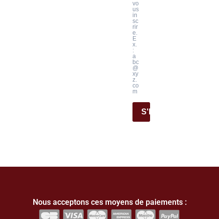
vo
us
in
sc
rir
e.
E
x.
:
a
bc
@
xy
z.
co
m
S'INSCRIRE
Nous acceptons ces moyens de paiements :