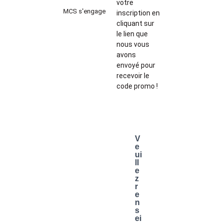
votre
MCS s'engage
inscription en
cliquant sur
le lien que
nous vous
avons
envoyé pour
recevoir le
code promo !
V
e
ui
ll
e
z
r
e
n
s
ei