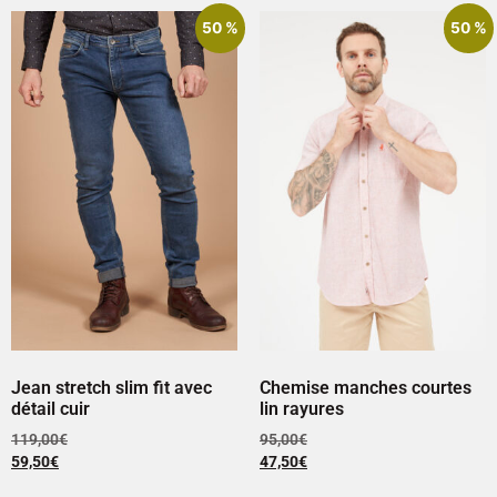
50 %
50 %
Jean stretch slim fit avec
Chemise manches courtes
détail cuir
lin rayures
119,00
€
95,00
€
59,50
€
47,50
€