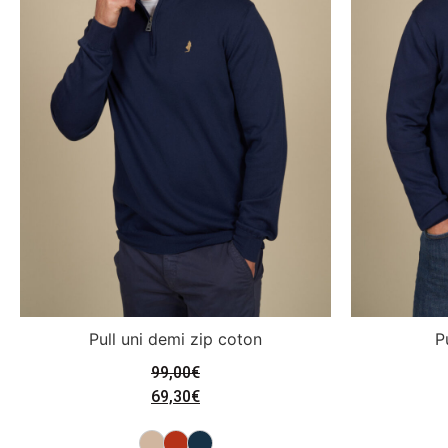
Pull uni demi zip coton
P
99,00
€
69,30
€