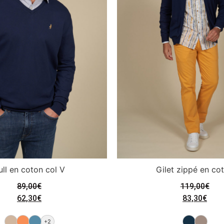
ull en coton col V
Gilet zippé en co
89,00
€
119,00
€
62,30
€
83,30
€
+2