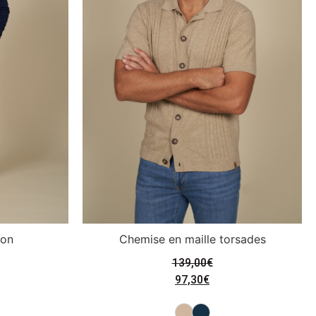
ton
Chemise en maille torsades
139,00
€
97,30
€