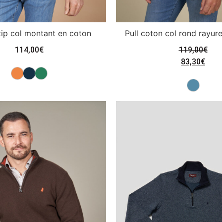
 zip col montant en coton
Pull coton col rond rayur
114,00
€
119,00
€
83,30
€