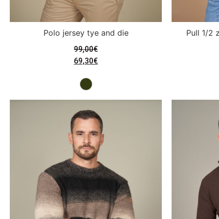
Polo jersey tye and die
Pull 1/2
99,00
€
69,30
€