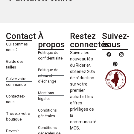
Contact
À
Restez
Suivez-
propos
connectés
nous
Qui sommes
nous ?
Politique de
Suivez les
confidentialité
nouveautés
Guide des
du Rider et
tailles
Politique de
obtenez 20%
retour et
de réduction
Suivre votre
d'échange
sur votre
commande
premier
Mentions
Contactez-
achat et les
légales
nous
offres
privilèges de
Conditions
Trouvez votre
la
générales
boutique
communauté
Conditions
MCS.
Devenir
générales de