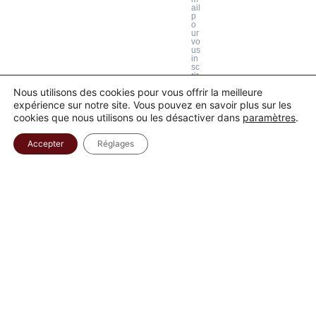
ail
p
o
ur
vo
us
in
sc
rir
e.
Nous utilisons des cookies pour vous offrir la meilleure
E
x.
expérience sur notre site. Vous pouvez en savoir plus sur les
:
cookies que nous utilisons ou les désactiver dans
paramètres
.
a
bc
@
xy
Accepter
Réglages
z.
co
m
S'INSCRIRE