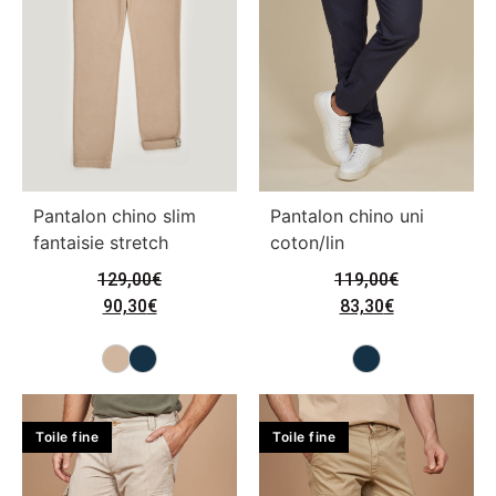
Pantalon chino slim
Pantalon chino uni
fantaisie stretch
coton/lin
129,00
€
119,00
€
90,30
€
83,30
€
Toile fine
Toile fine