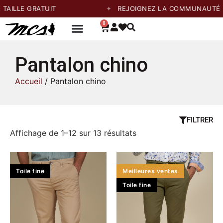
LE GRATUIT
REJOIGNEZ LA COMMUNAUTÉ ET P
0
Pantalon chino
Accueil
/ Pantalon chino
FILTRER
Affichage de 1–12 sur 13 résultats
Toile fine
Meilleures ventes
Toile fine