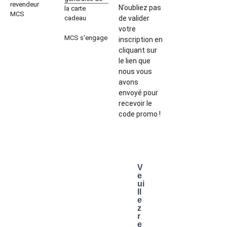
revendeur
N’oubliez pas
la carte
MCS
cadeau
de valider
votre
MCS s'engage
inscription en
cliquant sur
le lien que
nous vous
avons
envoyé pour
recevoir le
code promo !
V
e
ui
ll
e
z
r
e