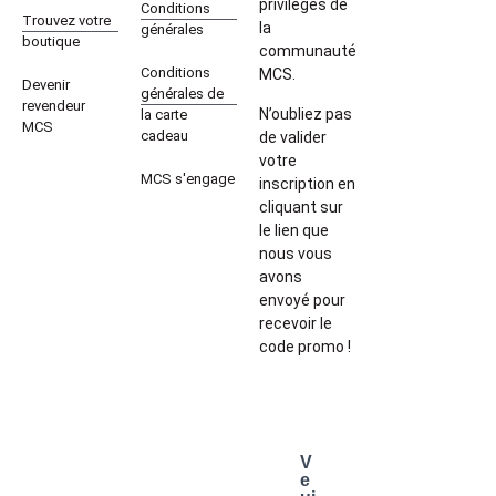
privilèges de
Conditions
Trouvez votre
la
générales
boutique
communauté
Conditions
MCS.
Devenir
générales de
revendeur
N’oubliez pas
la carte
MCS
cadeau
de valider
votre
MCS s'engage
inscription en
cliquant sur
le lien que
nous vous
avons
envoyé pour
recevoir le
code promo !
V
e