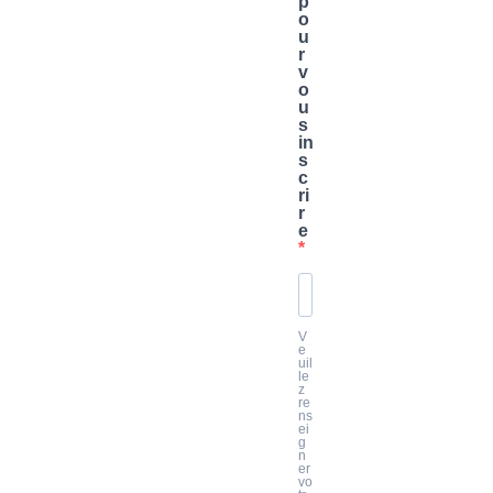
p
o
u
r
v
o
u
s
in
s
c
ri
r
e
V
e
uil
le
z
re
ns
ei
g
n
er
vo