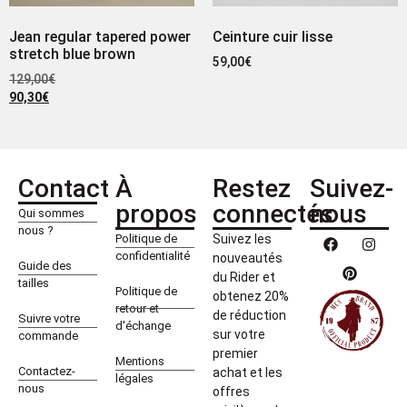
Jean regular tapered power
Ceinture cuir lisse
stretch blue brown
59,00
€
129,00
€
90,30
€
Contact
À
Restez
Suivez-
propos
connectés
nous
Qui sommes
nous ?
Politique de
Suivez les
confidentialité
nouveautés
Guide des
du Rider et
tailles
Politique de
obtenez 20%
retour et
de réduction
Suivre votre
d'échange
sur votre
commande
premier
Mentions
Contactez-
achat et les
légales
nous
offres