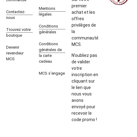
premier
Mentions
Contactez-
achat et les
légales
nous
offres
privilèges de
Conditions
Trouvez votre
la
générales
boutique
communauté
Conditions
MCS.
Devenir
générales de
revendeur
N’oubliez pas
la carte
MCS
cadeau
de valider
votre
MCS s'engage
inscription en
cliquant sur
le lien que
nous vous
avons
envoyé pour
recevoir le
code promo !