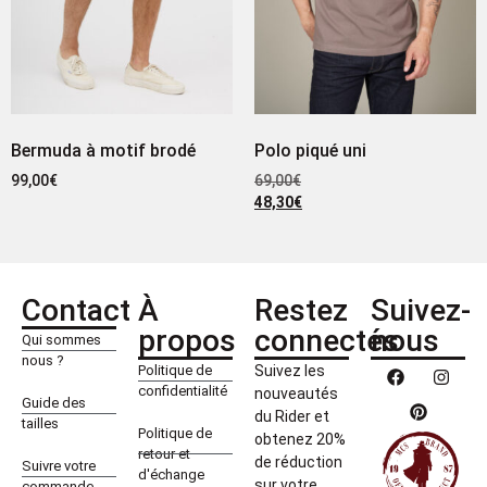
Bermuda à motif brodé
Polo piqué uni
99,00
€
69,00
€
48,30
€
Contact
À
Restez
Suivez-
propos
connectés
nous
Qui sommes
nous ?
Politique de
Suivez les
confidentialité
nouveautés
Guide des
du Rider et
tailles
Politique de
obtenez 20%
retour et
de réduction
Suivre votre
d'échange
sur votre
commande