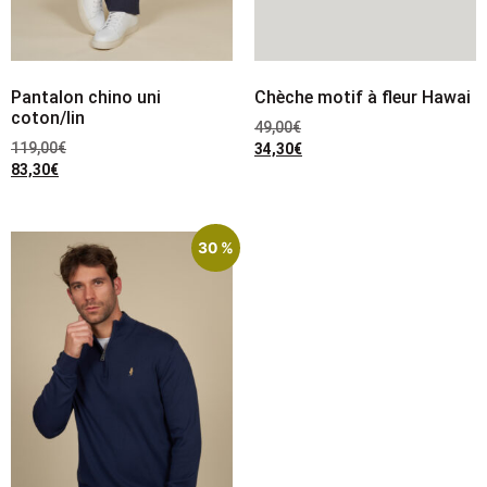
Pantalon chino uni
Chèche motif à fleur Hawai
coton/lin
49,00
€
119,00
€
34,30
€
83,30
€
30 %