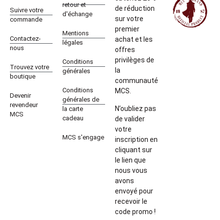
retour et
de réduction
Suivre votre
d'échange
sur votre
commande
premier
Mentions
Contactez-
achat et les
légales
nous
offres
privilèges de
Conditions
Trouvez votre
la
générales
boutique
communauté
Conditions
MCS.
Devenir
générales de
revendeur
N’oubliez pas
la carte
MCS
cadeau
de valider
votre
MCS s'engage
inscription en
cliquant sur
le lien que
nous vous
avons
envoyé pour
recevoir le
code promo !