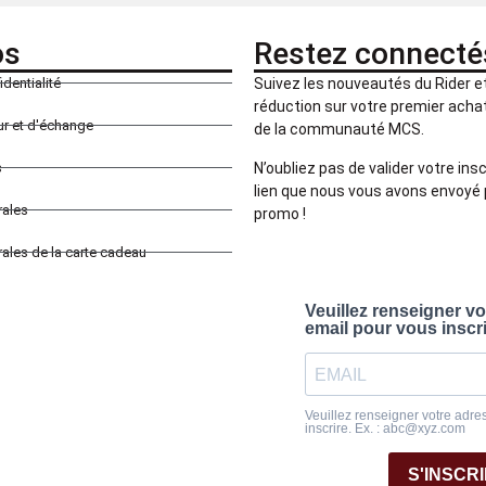
os
Restez connecté
identialité
Suivez les nouveautés du Rider 
réduction sur votre premier achat 
our et d'échange
de la communauté MCS.
N’oubliez pas de valider votre insc
s
lien que nous vous avons envoyé 
rales
promo !
ales de la carte cadeau
Veuillez renseigner v
email pour vous inscr
Veuillez renseigner votre adre
inscrire. Ex. : abc@xyz.com
S'INSCR