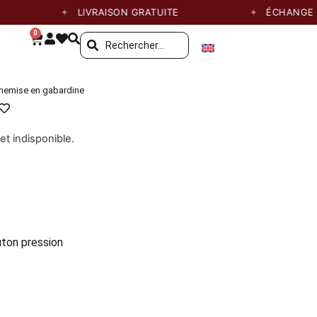
LIVRAISON GRATUITE
ÉCHANGE DE TA
0
hemise en gabardine
et indisponible.
uton pression