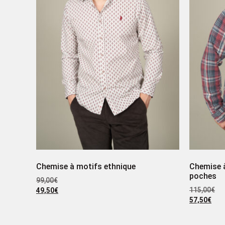
Chemise à motifs ethnique
Chemise à
poches
99,00
€
115,00
€
49,50
€
57,50
€