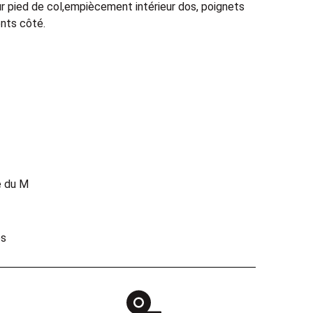
ur pied de col,empiècement intérieur dos, poignets
nts côté.
e du M
es