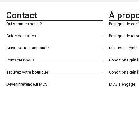
Contact
À prop
Qui sommes nous ?
Politique de conf
Guide des tailles
Politique de ret
Suivre votre commande
Mentions légale
Contactez-nous
Conditions géné
Trouvez votre boutique
Conditions génér
Devenir revendeur MCS
MCS s'engage