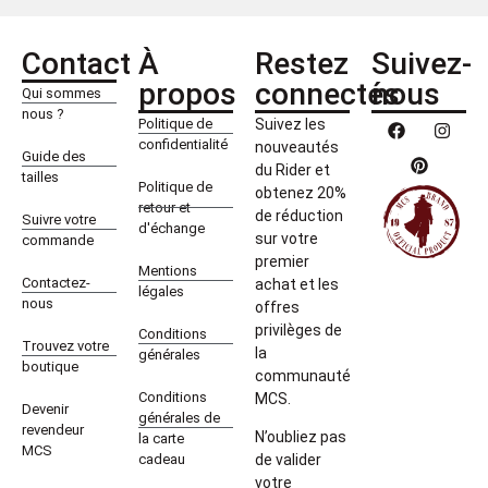
Contact
À
Restez
Suivez-
propos
connectés
nous
Qui sommes
nous ?
Politique de
Suivez les
confidentialité
nouveautés
Guide des
du Rider et
tailles
Politique de
obtenez 20%
retour et
de réduction
Suivre votre
d'échange
sur votre
commande
premier
Mentions
Contactez-
achat et les
légales
nous
offres
privilèges de
Conditions
Trouvez votre
la
générales
boutique
communauté
Conditions
MCS.
Devenir
générales de
revendeur
N’oubliez pas
la carte
MCS
cadeau
de valider
votre