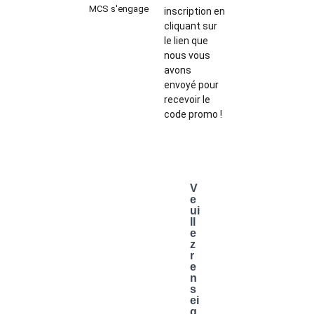
MCS s'engage
inscription en
cliquant sur
le lien que
nous vous
avons
envoyé pour
recevoir le
code promo !
V
e
ui
ll
e
z
r
e
n
s
ei
g