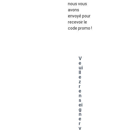
nous vous
avons
envoyé pour
recevoir le
code promo !
V
e
ui
ll
e
z
r
e
n
s
ei
g
n
e
r
v