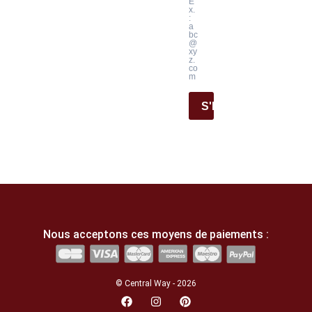
E
x.
:
a
bc
@
xy
z.
co
m
S'INSCRIRE
Nous acceptons ces moyens de paiements :
© Central Way - 2026