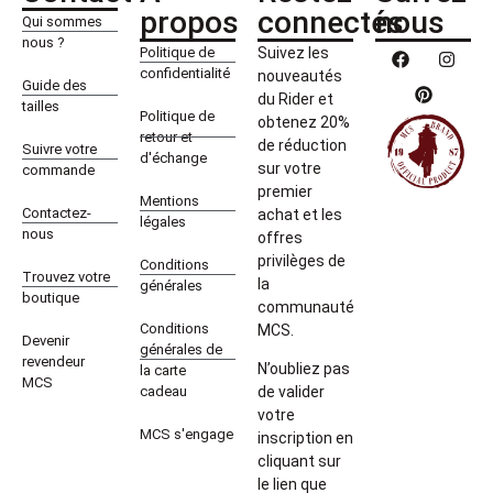
propos
connectés
nous
Qui sommes
nous ?
Politique de
Suivez les
confidentialité
nouveautés
Guide des
du Rider et
tailles
Politique de
obtenez 20%
retour et
de réduction
Suivre votre
d'échange
sur votre
commande
premier
Mentions
Contactez-
achat et les
légales
nous
offres
privilèges de
Conditions
Trouvez votre
la
générales
boutique
communauté
Conditions
MCS.
Devenir
générales de
revendeur
N’oubliez pas
la carte
MCS
cadeau
de valider
votre
MCS s'engage
inscription en
cliquant sur
le lien que