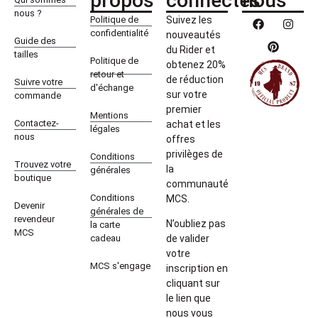
propos
connectés
nous
nous ?
Politique de
Suivez les
confidentialité
nouveautés
Guide des
du Rider et
tailles
Politique de
obtenez 20%
retour et
de réduction
Suivre votre
d'échange
sur votre
commande
premier
Mentions
Contactez-
achat et les
légales
nous
offres
privilèges de
Conditions
Trouvez votre
la
générales
boutique
communauté
Conditions
MCS.
Devenir
générales de
revendeur
N’oubliez pas
la carte
MCS
cadeau
de valider
votre
MCS s'engage
inscription en
cliquant sur
le lien que
nous vous