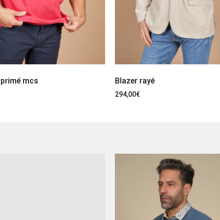
mprimé mcs
Blazer rayé
294,00
€