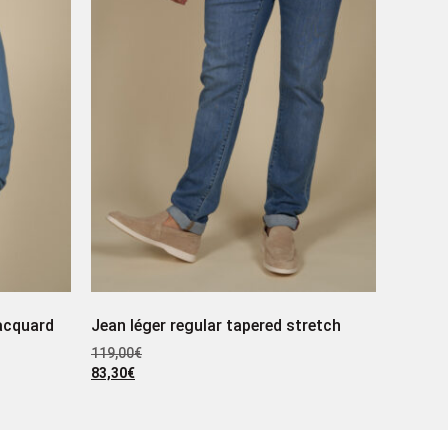
jacquard
Jean léger regular tapered stretch
119,00
€
83,30
€