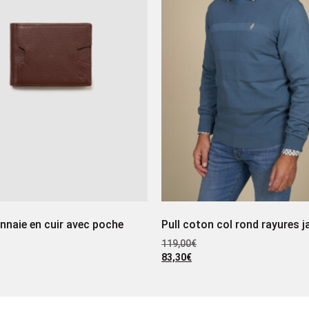
naie en cuir avec poche
Pull coton col rond rayures 
119,00
€
83,30
€