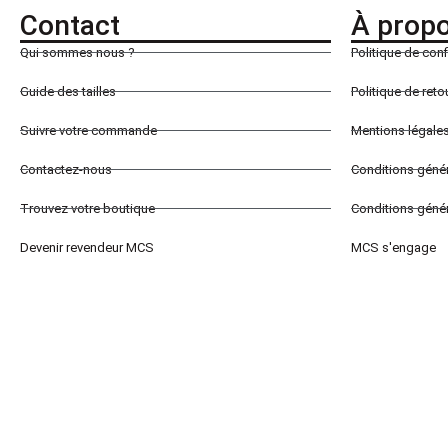
Contact
À prop
Qui sommes nous ?
Politique de conf
Guide des tailles
Politique de ret
Suivre votre commande
Mentions légale
Contactez-nous
Conditions géné
Trouvez votre boutique
Conditions génér
Devenir revendeur MCS
MCS s'engage