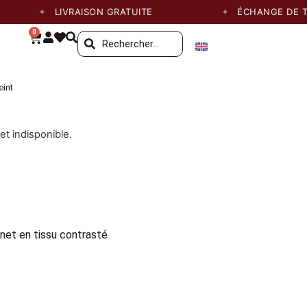
LIVRAISON GRATUITE
ÉCHANGE DE TAILLE 
0
eint
et indisponible.
gnet en tissu contrasté