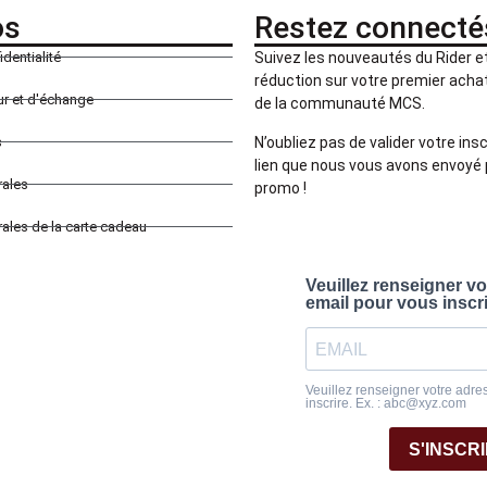
os
Restez connecté
identialité
Suivez les nouveautés du Rider 
réduction sur votre premier achat 
our et d'échange
de la communauté MCS.
N’oubliez pas de valider votre insc
s
lien que nous vous avons envoyé 
rales
promo !
ales de la carte cadeau
Veuillez renseigner v
email pour vous inscr
Veuillez renseigner votre adre
inscrire. Ex. : abc@xyz.com
S'INSCR