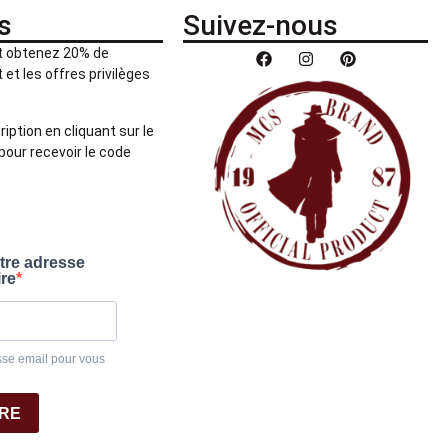
s
Suivez-nous
et obtenez 20% de
et les offres privilèges
ription en cliquant sur le
pour recevoir le code
otre adresse
ire
sse email pour vous
IRE