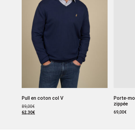
Pull en coton col V
Porte-mon
zippée
89,00
€
69,00
€
62,30
€