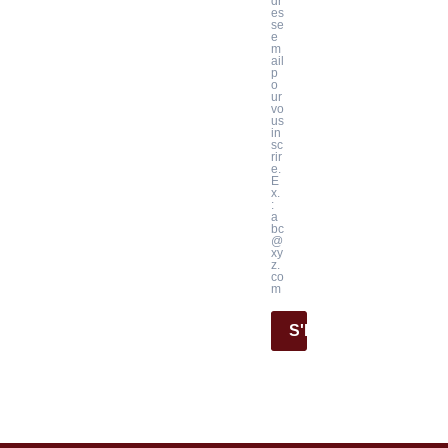
dr
es
se
e
m
ail
p
o
ur
vo
us
in
sc
rir
e.
E
x.
:
a
bc
@
xy
z.
co
m
S'INSCRIRE