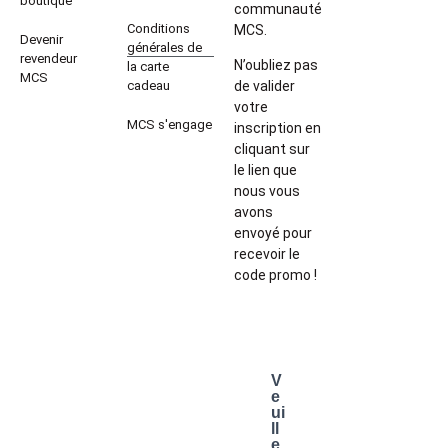
boutique
communauté
Conditions
MCS.
Devenir
générales de
revendeur
N’oubliez pas
la carte
MCS
cadeau
de valider
votre
MCS s'engage
inscription en
cliquant sur
le lien que
nous vous
avons
envoyé pour
recevoir le
code promo !
V
e
ui
ll
e