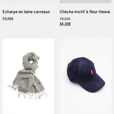
Echarpe en laine carreaux
Chèche motif à fleur Hawai
59,00
€
49,00
€
34,30
€