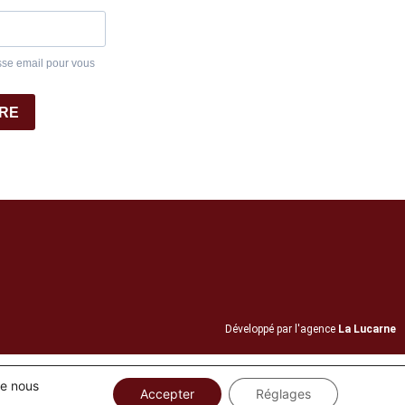
sse email pour vous
IRE
Développé par l'agence
La Lucarne
ue nous
Accepter
Réglages