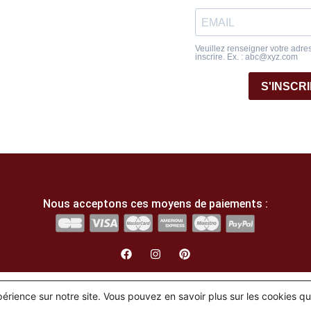
Veuillez renseigner votre adre
inscrire. Ex. : abc@xyz.com
S'INSCR
Nous acceptons ces moyens de paiements :
English
(
Anglais
)
Français
xpérience sur notre site. Vous pouvez en savoir plus sur les cookies q