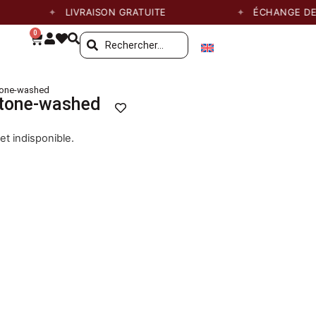
LIVRAISON GRATUITE
ÉCHANGE DE TAI
0
tone-washed
stone-washed
et indisponible.