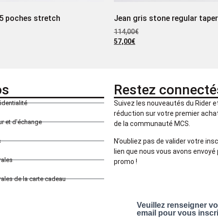
5 poches stretch
Jean gris stone regular tape
114,00
€
57,00
€
os
Restez connecté
identialité
Suivez les nouveautés du Rider 
réduction sur votre premier achat 
our et d'échange
de la communauté MCS.
N’oubliez pas de valider votre insc
s
lien que nous vous avons envoyé 
rales
promo !
ales de la carte cadeau
Veuillez renseigner v
email pour vous inscr