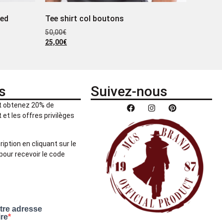
red
Tee shirt col boutons
50,00
€
25,00
€
s
Suivez-nous
et obtenez 20% de
et les offres privilèges
ription en cliquant sur le
pour recevoir le code
otre adresse
ire