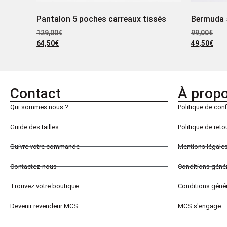
Pantalon 5 poches carreaux tissés
Bermuda 
129,00
€
99,00
€
64,50
€
49,50
€
Contact
À prop
Qui sommes nous ?
Politique de conf
Guide des tailles
Politique de ret
Suivre votre commande
Mentions légale
Contactez-nous
Conditions géné
Trouvez votre boutique
Conditions génér
Devenir revendeur MCS
MCS s'engage