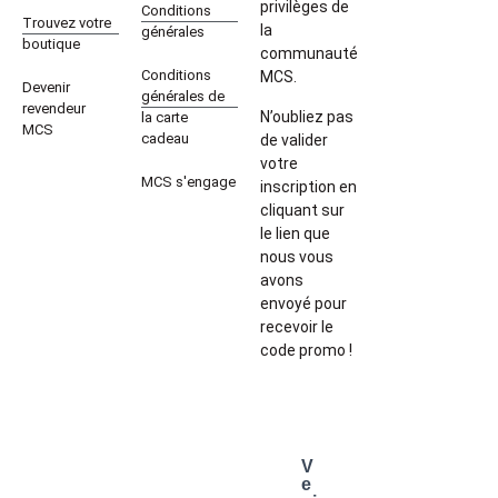
privilèges de
Conditions
Trouvez votre
la
générales
boutique
communauté
Conditions
MCS.
Devenir
générales de
revendeur
N’oubliez pas
la carte
MCS
cadeau
de valider
votre
MCS s'engage
inscription en
cliquant sur
le lien que
nous vous
avons
envoyé pour
recevoir le
code promo !
V
e