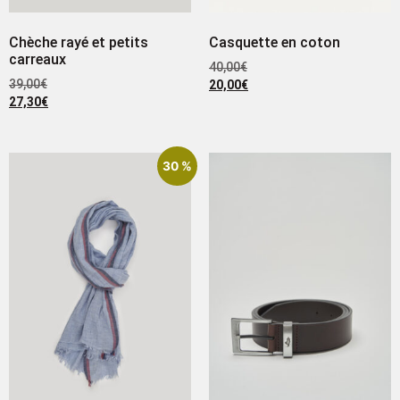
Chèche rayé et petits
Casquette en coton
carreaux
40,00
€
39,00
€
20,00
€
27,30
€
30 %