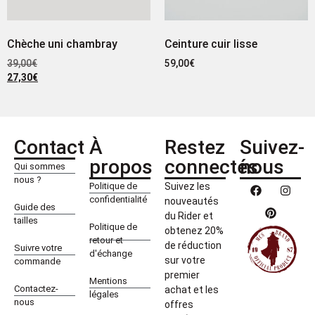
Chèche uni chambray
Ceinture cuir lisse
39,00
€
59,00
€
27,30
€
Contact
À
Restez
Suivez-
propos
connectés
nous
Qui sommes
nous ?
Politique de
Suivez les
confidentialité
nouveautés
Guide des
du Rider et
tailles
Politique de
obtenez 20%
retour et
de réduction
Suivre votre
d'échange
sur votre
commande
premier
Mentions
Contactez-
achat et les
légales
nous
offres