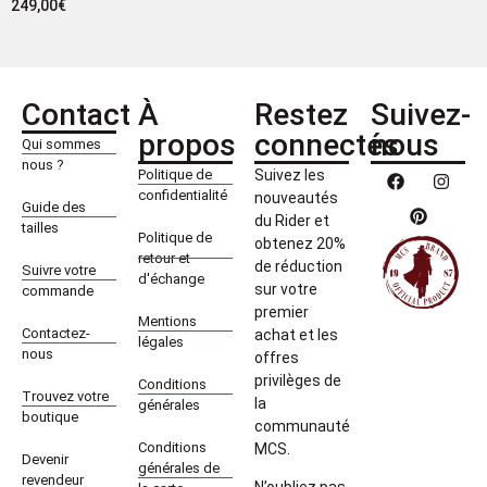
249,00
€
Contact
À
Restez
Suivez-
propos
connectés
nous
Qui sommes
nous ?
Politique de
Suivez les
confidentialité
nouveautés
Guide des
du Rider et
tailles
Politique de
obtenez 20%
retour et
de réduction
Suivre votre
d'échange
sur votre
commande
premier
Mentions
Contactez-
achat et les
légales
nous
offres
privilèges de
Conditions
Trouvez votre
la
générales
boutique
communauté
Conditions
MCS.
Devenir
générales de
revendeur