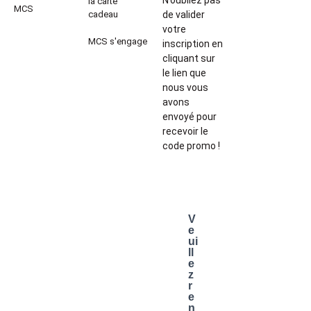
N’oubliez pas
la carte
MCS
cadeau
de valider
votre
MCS s'engage
inscription en
cliquant sur
le lien que
nous vous
avons
envoyé pour
recevoir le
code promo !
V
e
ui
ll
e
z
r
e
n