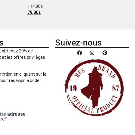
114,00
€
79,80
€
s
Suivez-nous
et obtenez 20% de
et les offres privilèges
ription en cliquant sur le
pour recevoir le code
otre adresse
ire