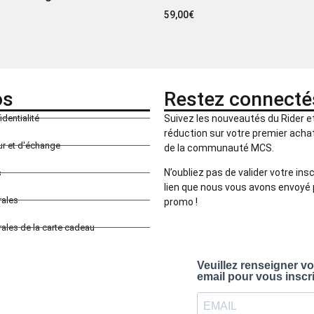
59,00
€
os
Restez connecté
identialité
Suivez les nouveautés du Rider 
réduction sur votre premier achat 
our et d'échange
de la communauté MCS.
N’oubliez pas de valider votre insc
s
lien que nous vous avons envoyé 
rales
promo !
ales de la carte cadeau
Veuillez renseigner v
email pour vous inscr