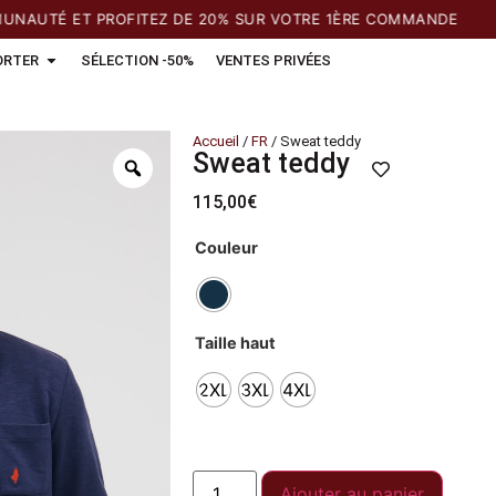
TÉ ET PROFITEZ DE 20% SUR VOTRE 1ÈRE COMMANDE
ORTER
SÉLECTION -50%
VENTES PRIVÉES
Accueil
/
FR
/ Sweat teddy
Sweat teddy
115,00
€
Couleur
Taille haut
2XL
3XL
4XL
Ajouter au panier