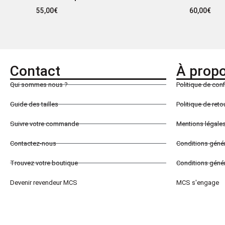
55,00
€
60,00
€
Contact
À prop
Qui sommes nous ?
Politique de conf
Guide des tailles
Politique de ret
Suivre votre commande
Mentions légale
Contactez-nous
Conditions géné
Trouvez votre boutique
Conditions génér
Devenir revendeur MCS
MCS s'engage