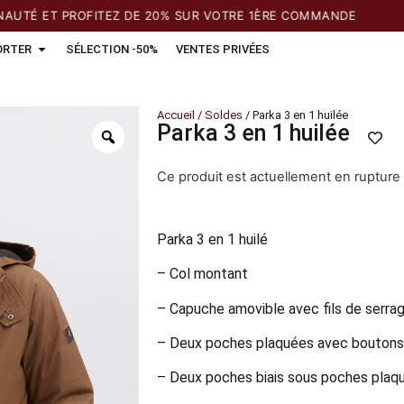
 ET PROFITEZ DE 20% SUR VOTRE 1ÈRE COMMANDE
ORTER
SÉLECTION -50%
VENTES PRIVÉES
Accueil
/
Soldes
/ Parka 3 en 1 huilée
Parka 3 en 1 huilée
Ce produit est actuellement en rupture 
Parka 3 en 1 huilé
– Col montant
– Capuche amovible avec fils de serra
– Deux poches plaquées avec boutons
– Deux poches biais sous poches plaq