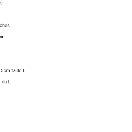
ns
oches
ir
.5cm taille L
 du L