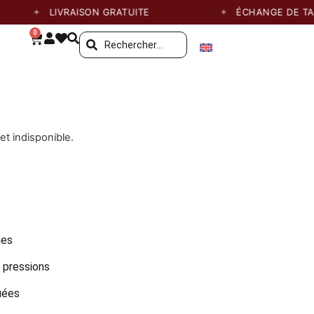
LIVRAISON GRATUITE
ÉCHANGE DE TAILLE
0
et indisponible.
ges
 pressions
uées