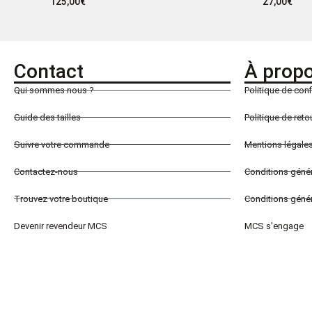
125,00
€
27,00
€
Contact
À prop
Qui sommes nous ?
Politique de conf
Guide des tailles
Politique de ret
Suivre votre commande
Mentions légale
Contactez-nous
Conditions géné
Trouvez votre boutique
Conditions génér
Devenir revendeur MCS
MCS s'engage