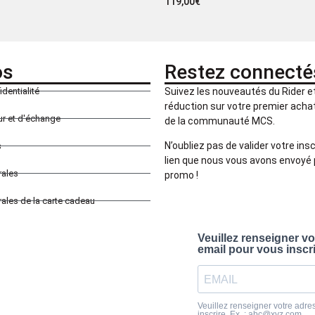
119,00
€
os
Restez connecté
identialité
Suivez les nouveautés du Rider 
réduction sur votre premier achat 
our et d'échange
de la communauté MCS.
N’oubliez pas de valider votre insc
s
lien que nous vous avons envoyé 
rales
promo !
ales de la carte cadeau
Veuillez renseigner v
email pour vous inscr
Veuillez renseigner votre adre
inscrire. Ex. : abc@xyz.com