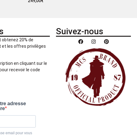
249,00
€
s
Suivez-nous
et obtenez 20% de
et les offres privilèges
ription en cliquant sur le
pour recevoir le code
otre adresse
ire
sse email pour vous