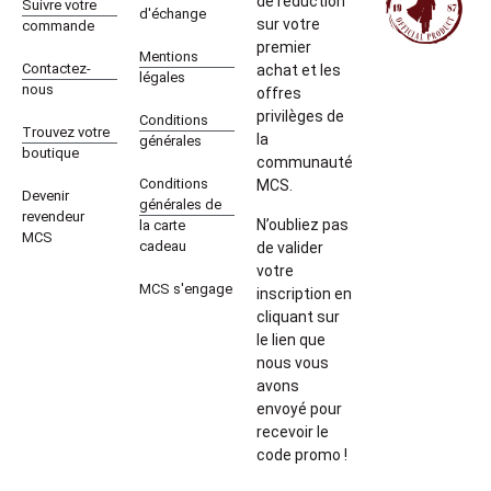
de réduction
Suivre votre
d'échange
sur votre
commande
premier
Mentions
Contactez-
achat et les
légales
nous
offres
privilèges de
Conditions
Trouvez votre
la
générales
boutique
communauté
Conditions
MCS.
Devenir
générales de
revendeur
N’oubliez pas
la carte
MCS
cadeau
de valider
votre
MCS s'engage
inscription en
cliquant sur
le lien que
nous vous
avons
envoyé pour
recevoir le
code promo !