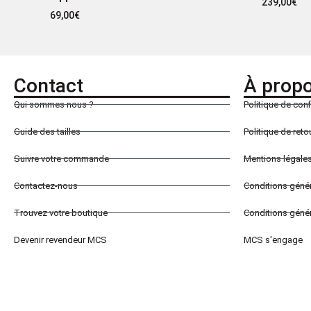
239,00
€
69,00
€
Contact
À prop
Qui sommes nous ?
Politique de conf
Guide des tailles
Politique de ret
Suivre votre commande
Mentions légale
Contactez-nous
Conditions géné
Trouvez votre boutique
Conditions génér
Devenir revendeur MCS
MCS s'engage