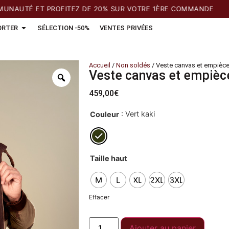
UTÉ ET PROFITEZ DE 20% SUR VOTRE 1ÈRE COMMANDE
ORTER
SÉLECTION -50%
VENTES PRIVÉES
Accueil
/
Non soldés
/ Veste canvas et empièce
Veste canvas et empièc
459,00
€
: Vert kaki
Couleur
Taille haut
M
L
XL
2XL
3XL
Effacer
Ajouter au panier