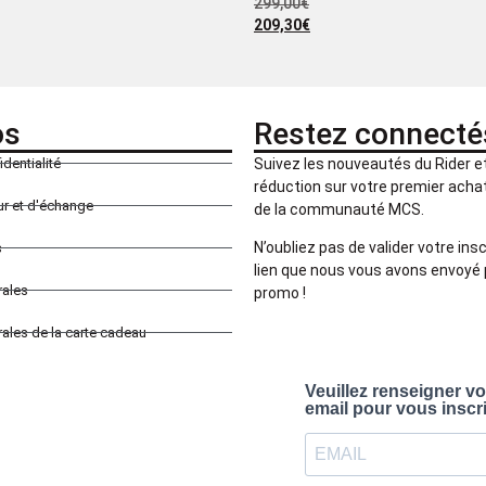
299,00
€
209,30
€
os
Restez connecté
identialité
Suivez les nouveautés du Rider 
réduction sur votre premier achat 
our et d'échange
de la communauté MCS.
N’oubliez pas de valider votre insc
s
lien que nous vous avons envoyé 
rales
promo !
ales de la carte cadeau
Veuillez renseigner v
email pour vous inscr