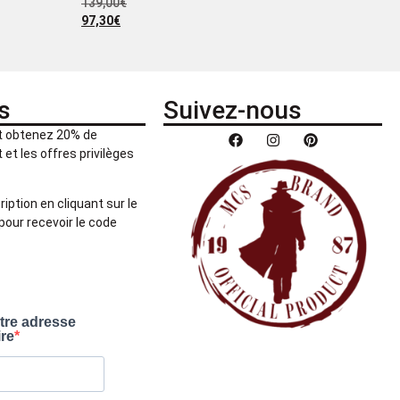
139,00
€
97,30
€
s
Suivez-nous
et obtenez 20% de
et les offres privilèges
ription en cliquant sur le
pour recevoir le code
otre adresse
ire