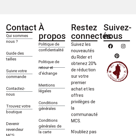
Contact
À
Restez
Suivez-
propos
connectés
nous
Qui sommes
nous ?
Politique de
Suivez les
confidentialité
nouveautés
Guide des
du Rider et
tailles
Politique de
obtenez 20%
retour et
de réduction
Suivre votre
d'échange
sur votre
commande
premier
Mentions
Contactez-
achat et les
légales
nous
offres
privilèges de
Conditions
Trouvez votre
la
générales
boutique
communauté
Conditions
MCS.
Devenir
générales de
revendeur
N’oubliez pas
la carte
MCS