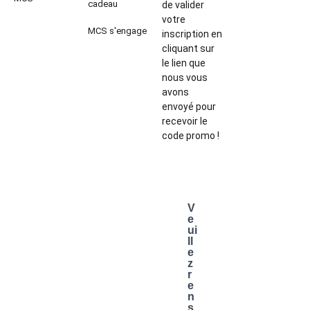
cadeau
de valider
votre
MCS s'engage
inscription en
cliquant sur
le lien que
nous vous
avons
envoyé pour
recevoir le
code promo !
V
e
ui
ll
e
z
r
e
n
s