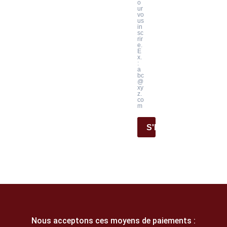
o
ur
vo
us
in
sc
rir
e.
E
x.
:
a
bc
@
xy
z.
co
m
S'INSCRIRE
Nous acceptons ces moyens de paiements :